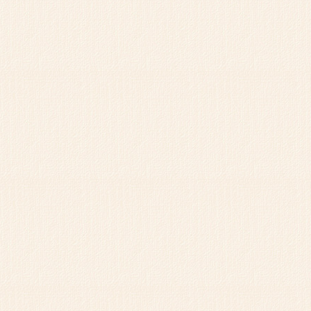
2025/05/22
ージに第１回まいぶん祭りの詳細情報を追加
掲載しました（終了しました）。
2025/05/07
ジにキッズ考古学教室のチラシを掲載しまし
た。
）から申込み開始します（受付終了しました）。
2025/04/01
ジを更新しました。2025度のイベント案内、
金箔付木製塔婆と渡来銭－中世柏崎の生活と信仰
ター講演会のチラシもご覧になれます。
2025/03/21
ジに、2024年度企画展2「発掘！新潟の遺
24」の紹介を追加しました。
2025/03/14