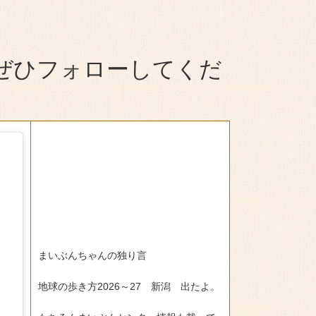
を刊行しました。事業団HPよりご覧になれます。
2024/12/04
ト
ジに企画展２「発掘！新潟の遺跡2024」の詳
ぜひフォローしてくだ
を掲載しました。また、発掘こぼれ話・第28
報告会の詳細情報を追加しました。
2024/11/28
に、2024年度企画展1「キラキラ☆施釉陶磁
界」の紹介を追加しました。
2024/09/25
説明会を10月5日(土)に開催します。事業団
Pよりご覧になれます。
2024/09/11
ジに県指定有形文化財「五丁歩遺跡出土脚付
まいぶんちゃんの独り言
生・ぬり絵の会の情報を追加しました。
地球の歩き方2026～27 新潟 出たよ。
2024/09/11
ージに第２回まいぶん祭りの詳細情報を追加