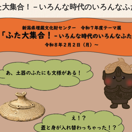
史の扉－」
た大集合！－いろんな時代のいろんなふ
～８/23
南魚沼市・六日町藤塚遺
す。事
村上市・上野遺跡の現地説
団
イベント案内
上越市・弥五郎遺跡の現地
案内パンフレット
団
新潟市・沖ノ羽遺跡の現地
H
「催しもの案内」のペ
し、