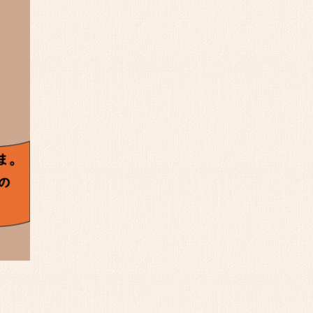
2025/09/03
ジに令和7年度山の洲文化財交流事業「甲斐・
文化：武田、上杉そして徳川へ」シンポジウ
詳細情報を掲載しました。
2025/08/05
ジに世界遺産「佐渡島（さど）の金山」登録1
座の詳細情報を掲載しました。
2025/08/04
ジにて講演会第５～８回のオンライン参加の
込み受付を開始しました。
2025/07/01
ジにキッズ考古学教室第２回の申し込み受付
7/23（水）までです（受付終了しました）。
2025/06/22
ジに世界遺産「佐渡島の金山」講演会（村上
報を掲載しました（終了しました）。