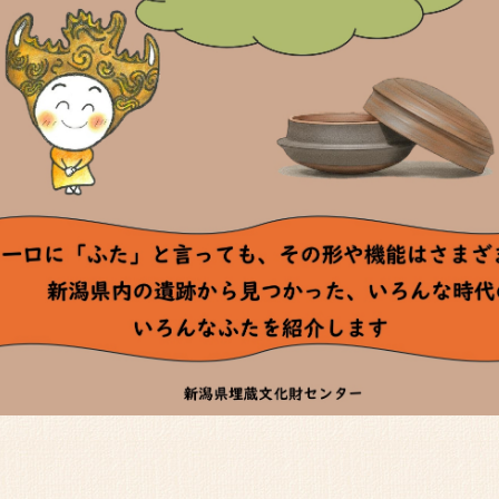
「催しもの案内」のペー
佐渡の金山と日本の鉱山
ムの
「催しもの案内」のペー
周年記念講
「催しもの案内」のペー
申し
「催しもの案内」のペー
を開始しました。受付は
「催しもの案内」のペー
会場）の詳細情