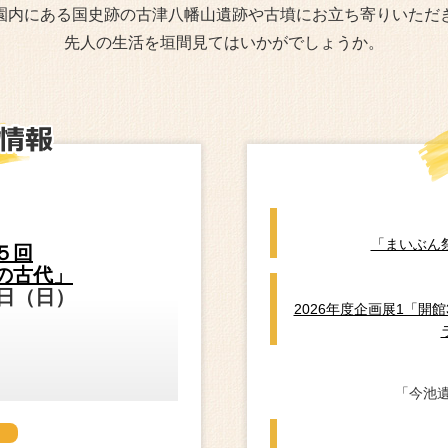
園内にある国史跡の古津八幡山遺跡や古墳にお立ち寄りいただ
先人の生活を垣間見てはいかがでしょうか。
「まいぶん
５回
の古代」
9日（日）
2026年度企画展1「開
「今池
会