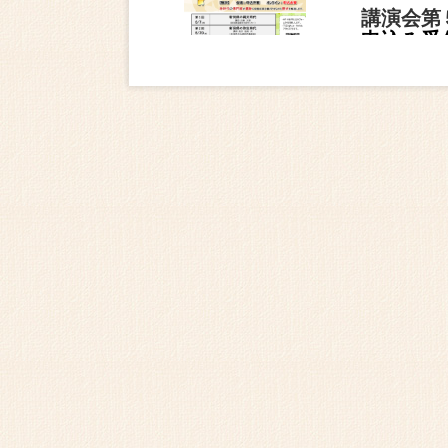
講演会第
申込み受
日付7月
まいぶん祭り
第１回ま
日付5月3
〈終了し
2026年度企
「開館3