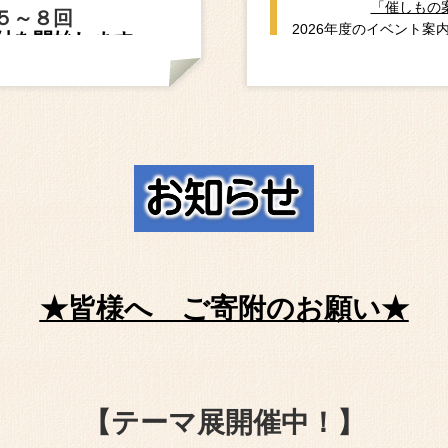
「催しもの
５～８回
2026年度のイベント案
付を開始します
に開いた歴史
13日（月）～
埋文にいがたNo.129
「過去の企画展」のペー
渡来銭
いぶん祭り
2025年度企画展2「発
1日（日）
ました〉
「催しもの案内」のペー
★皆様へ ご寄附のお願い★
細情報を追加し、チラシ
回遺跡発掘調査
画展１
【テーマ展開催中！】
柏崎市・丘江遺跡の現地説
0周年記念－地域に