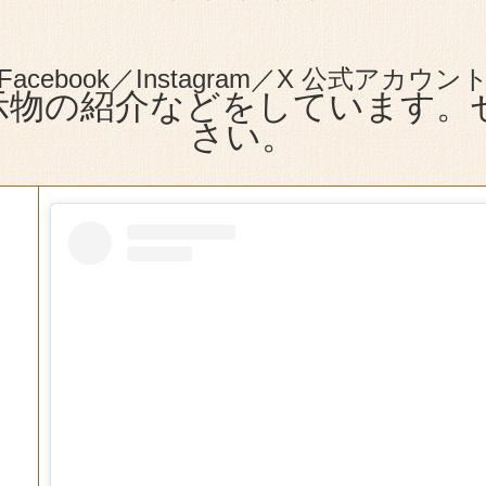
埋文にいがたNo.126
Facebook／Instagram／X 公式アカウン
「催しもの案内」のペー
示物の紹介などをしています。
細情報を追加し、チラシ
さい。
回遺跡発掘調査
「過去の企画展」のページ
器の世
上越市・二反割遺跡の現地
H
「催しもの案内」のペー
土器」撮影会、写
「催しもの案内」のペ