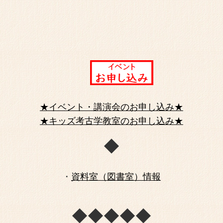
「催しもの案内」のペ
し、チラシを
「催しもの案内」のペー
第１回は5月13日（火
★イベント・講演会のお申し込み★
★キッズ考古学教室のお申し込み★
「催しもの案内」のペー
2025年度企画展1「
◆
－」の紹介、セン
「過去の企画展」のペー
・
資料室（図書室）情報
跡20
◆◆◆◆◆