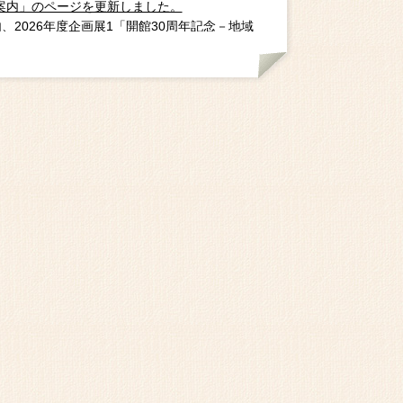
案内」のページを更新しました。
内、2026年度企画展1「開館30周年記念－地域
の扉－」の紹介もご覧になれます。
2026/03/17
を刊行しました。事業団HPよりご覧になれます。
2026/03/17
ジに、2025年度企画展１「金箔付木製塔婆と
－中世柏崎の生活と信仰－」
掘！新潟の遺跡2025」の紹介を追加しました。
2025/12/03
ジに企画展２「発掘！新潟の遺跡2025」の詳
を掲載しました。また、発掘こぼれ話・第29
報告会の詳細情報を追加しました。
2025/10/15
明会を11月8日(土)に開催します。事業団HP
よりご覧になれます。