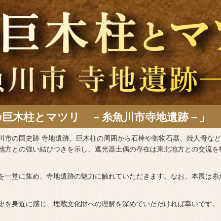
の巨木柱とマツリ －糸魚川市寺地遺跡－」
川市の国史跡 寺地遺跡。巨木柱の周囲から石棒や御物石器、焼人骨な
地方との強い結びつきを示し、遮光器土偶の存在は東北地方との交流を
を一堂に集め、寺地遺跡の魅力に触れていただきます。なお、本展は糸
史を身近に感じ、埋蔵文化財への理解を深めていただければ幸いです。