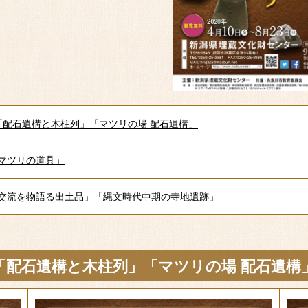
「配石遺構と木柱列」「マツリの場 配石遺構」
マツリの道具」
交流を物語る出土品」「縄文時代中期の寺地遺跡」
」「配石遺構と木柱列」「マツリの場 配石遺構