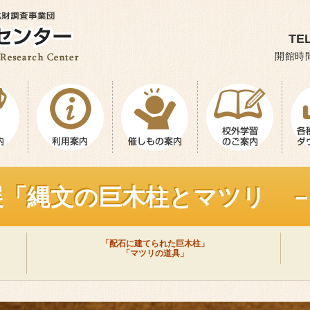
TEL
開館時間
展「縄文の巨木柱とマツリ 
「配石に建てられた巨木柱」
「マツリの道具」