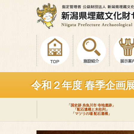
令和２年度 春季企画
「国史跡 糸魚川市 寺地遺跡」
「配石遺構と木柱列」
「マツリの場 配石遺構」