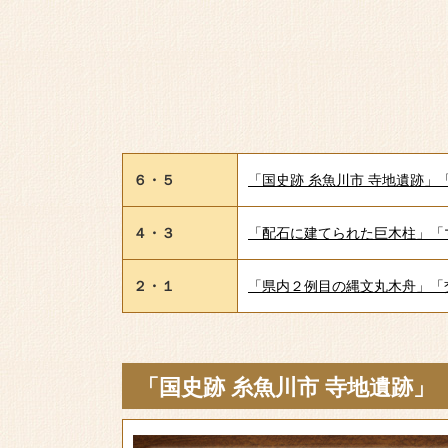
６・５
「国史跡 糸魚川市 寺地遺跡」
４・３
「配石に建てられた巨木柱」「
２・１
「県内２例目の縄文丸木舟」「
「国史跡 糸魚川市 寺地遺跡