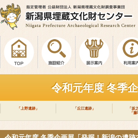
令和元年度 冬季企
「上野遺跡」
「丘江遺跡」
「坂
「藤
令和元年度 冬季企画展「発掘！新潟の遺跡2