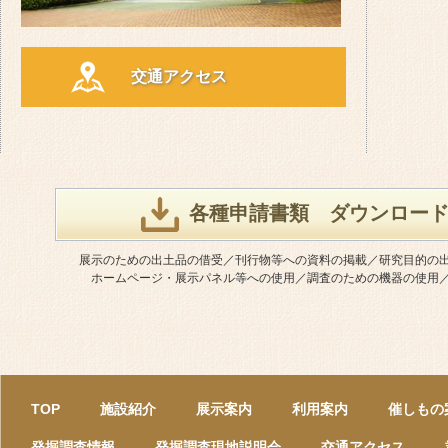
交通アクセス
各種申請書類 ダウンロー
展示のための出土品の借受／刊行物等への資料の掲載／研究目的の
ホームページ・展示パネル等への使用／調査のための機器の使用
TOP
施設紹介
展示案内
利用案内
催しもの
発掘調査情報
発掘調査現地説明会
交通アクセス