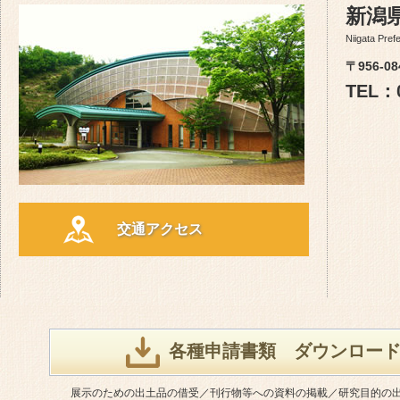
新潟
Niigata Pref
〒956-
TEL：0
交通アクセス
各種申請書類 ダウンロー
展示のための出土品の借受／刊行物等への資料の掲載／研究目的の