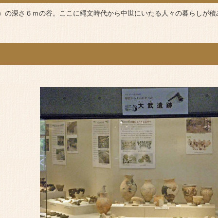
）の深さ６ｍの谷。ここに縄文時代から中世にいたる人々の暮らしが積