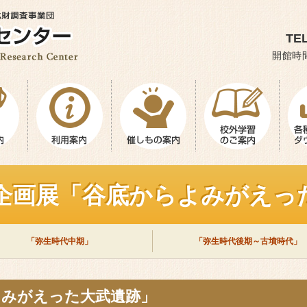
TEL
開館時間
度企画展「谷底からよみがえっ
「弥生時代中期」
「弥生時代後期～古墳時代」
よみがえった大武遺跡」