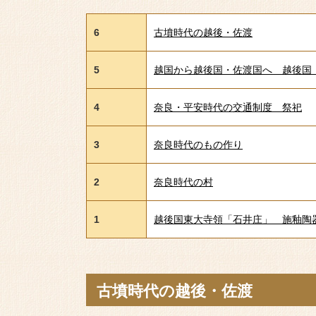
6
古墳時代の越後・佐渡
5
越国から越後国・佐渡国へ 越後国
4
奈良・平安時代の交通制度 祭祀
3
奈良時代のもの作り
2
奈良時代の村
1
越後国東大寺領「石井庄」 施釉陶
古墳時代の越後・佐渡