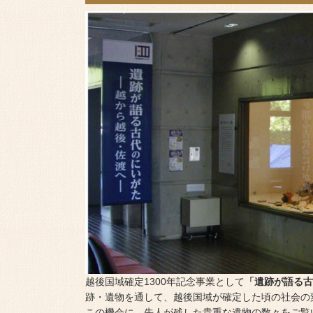
越後国域確定1300年記念事業として
「遺跡が語る古
跡・遺物を通して、越後国域が確定した頃の社会の
この機会に、先人が残した貴重な遺物の数々をご覧