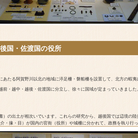
後国・佐渡国の役所
にあたる阿賀野川以北の地域に渟足柵・磐船柵を設置して、北方の蝦夷
越前・越中・越後・佐渡国に分立し、徐々に国域が定まっていきました
書）の出土が相次いでいます。これらの研究から、越後国では辺境の陸
・介・掾・目）が国内の官衙（役所）や城柵に分かれて、政務を執り行