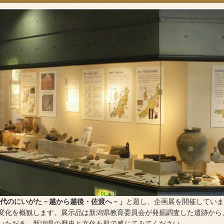
代のにいがた－越から越後・佐渡へ－」
と題し、企画展を開催していま
変化を概観します。展示品は新潟県教育委員会が発掘調査した遺跡から
いただき、新潟県の歴史と文化を肌で感じてみてください。