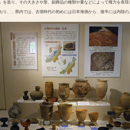
」を造り、その大きさや形、副葬品の種類や量などによって権力を表現
おり、、県内では、古墳時代の初めには日本海側から、後半には内陸の