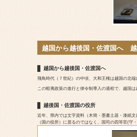
越国から越後国・佐渡国へ 越
越国から越後国・佐渡国へ
飛鳥時代（７世紀）の中頃、大和王権は越国の北端
この蝦夷政策の進行と律令制導入の過程で、越国は
越後国・佐渡国の役所
近年、県内では文字資料（木簡・墨書土器・漆紙文
（国の役所）に居るのではなく、国司の四等官(守