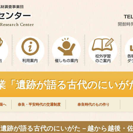
TEL
開館時間
事業「遺跡が語る古代のにい
国へ
奈良・平安時代の交通制度
奈良時代のもの作り
業「遺跡が語る古代のにいがた－越から越後・