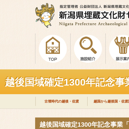
越後国域確定1300年記念
古墳時代の越後・佐渡
越国から越後国・佐渡
越後国域確定1300年記念事