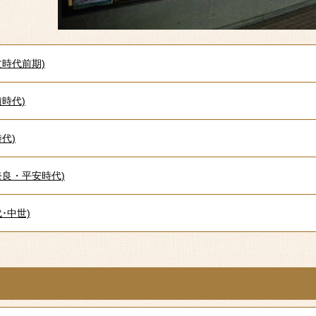
文時代前期)
時代)
代)
奈良・平安時代)
･中世)