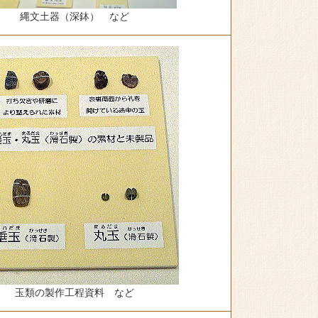
縄文土器（深鉢） など
玉類の製作工程資料 など