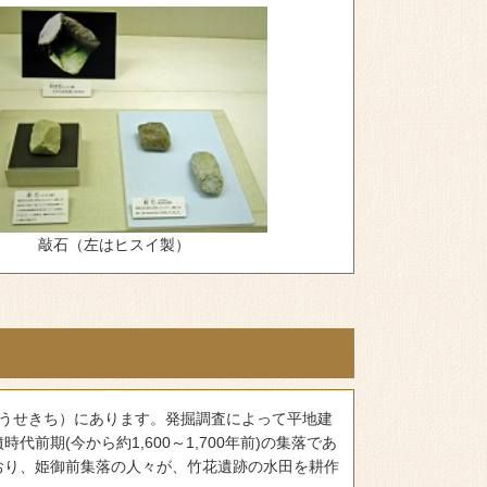
敲石（左はヒスイ製）
ゅうせきち）にあります。発掘調査によって平地建
期(今から約1,600～1,700年前)の集落であ
おり、姫御前集落の人々が、竹花遺跡の水田を耕作