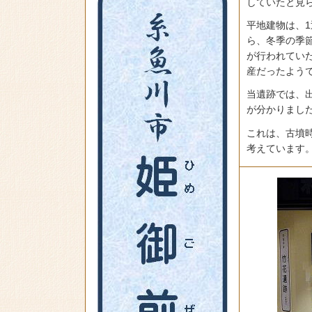
していたと見
平地建物は、
ら、冬季の季
が行われてい
産だったよう
当遺跡では、
が分かりまし
これは、古墳
考えています