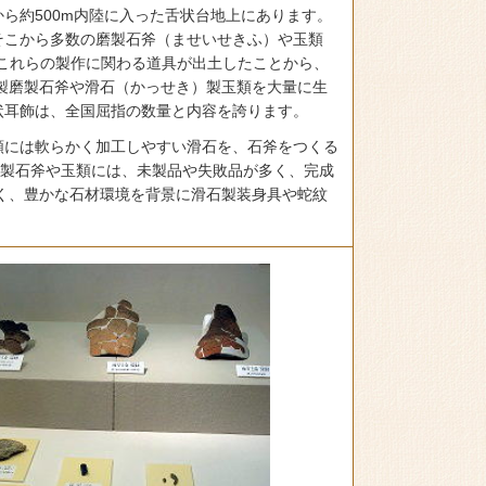
ら約500m内陸に入った舌状台地上にあります。
そこから多数の磨製石斧（ませいせきふ）や玉類
これらの製作に関わる道具が出土したことから、
）製磨製石斧や滑石（かっせき）製玉類を大量に生
状耳飾は、全国屈指の数量と内容を誇ります。
類には軟らかく加工しやすい滑石を、石斧をつくる
磨製石斧や玉類には、未製品や失敗品が多く、完成
く、豊かな石材環境を背景に滑石製装身具や蛇紋