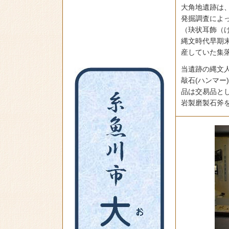
大角地遺跡は
発掘調査によ
（玦状耳飾（
縄文時代早期末
産していた集
当遺跡の縄文
敲石(ハンマ
品は交易品と
岩製磨製石斧