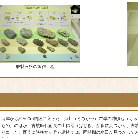
磨製石斧の製作工程
、海岸から約500m内陸に入った、海川（うみかわ）左岸の沖積地（ち
もの）のほか、古墳時代前期の土師器（はじき）が多数見つかり、古墳時代前
かりました。西側に隣接する竹花遺跡では、同時期の水田が見つかって