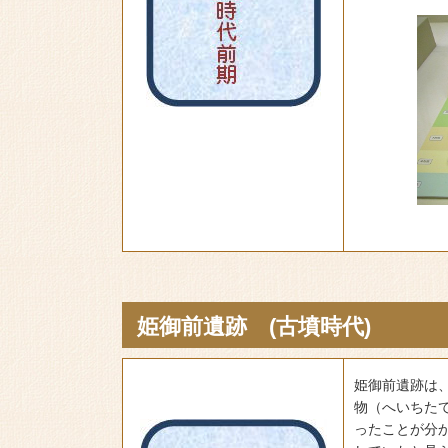
姫御前遺跡 (古墳時代)
姫御前遺跡は
物（へいちたて
ったことが分