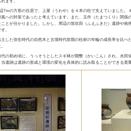
られます。
1辺7mの方形の住居で、上屋（うわや）を４本の柱で支えていました。
節風への対策であったと考えています。また、玉作（たまつくり）関係
たことが分かりました。しかし、周辺の笛吹田（ふえふきだ）遺跡や南
です。
出土した弥生時代の自然木と古墳時代前期の柱材の年輪の成長率を比べた
た。
時代の初め頃に、うっそうとしたスギ林が開墾（かいこん）され、水田
。当遺跡は遺跡の形成と環境の変化を具体的に読み取ることができる貴