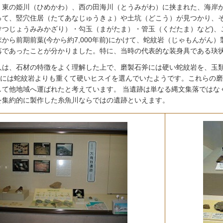
、東の姫川（ひめかわ）、西の田海川（とうみがわ）に挟まれた、海岸か
って、竪穴住居（たてあなじゅうきょ）や土坑（どこう）が見つかり、
けつじょうみみかざり）・勾玉（まがたま）・管玉（くだたま）など)、
から前期前葉(今から約7,000年前)にかけて、蛇紋岩（じゃもんがん
落であったことが分かりました。特に、当時の代表的な装身具である玦
人は、石材の特徴をよく理解した上で、磨製石斧には硬い蛇紋岩を、玉
ー)には蛇紋岩よりも重くて硬いヒスイを選んでいたようです。これらの
して他地域へ運ばれたと考えています。 当遺跡は単なる縄文集落ではな
を集約的に製作した糸魚川ならではの遺跡といえます。