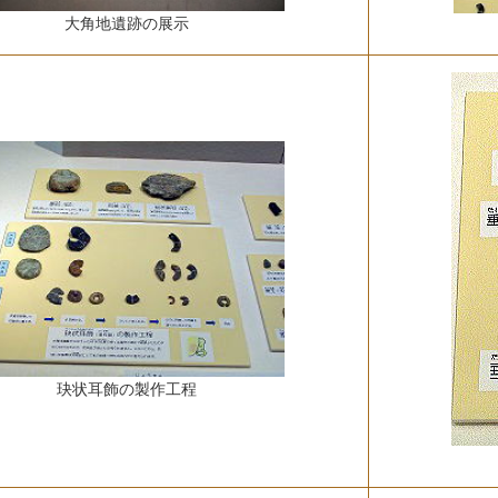
大角地遺跡の展示
玦状耳飾の製作工程