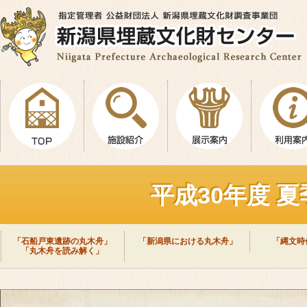
平成30年度 
「石船戸東遺跡の丸木舟」
「新潟県における丸木舟」
「縄文時
「丸木舟を読み解く」