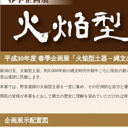
平成30年度 春季企画展「火焔型土器－縄
新潟の宝、火焔型土器。約5,000年前の縄文時代中期中ごろに現在の
笹山遺跡に匹敵します。
本展では、野首遺跡の火焔型土器を一堂に集め、その圧倒的な迫力と優
県民の皆様が本展をとおして郷土の歴史に理解を深めていただければ幸
企画展示配置図