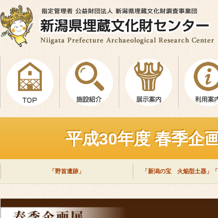
平成30年度 春季
「野首遺跡」
「新潟の宝 火焔型土器」