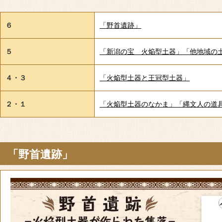
６
「野首遺跡」
５
「新潟の宝 火焔型土器」「他地域の
４・３
「火焔型土器と王冠型土器」
２・１
「火焔型土器のなかま」「縄文人の道
「野首遺跡」