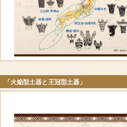
「火焔型土器と王冠型土器」