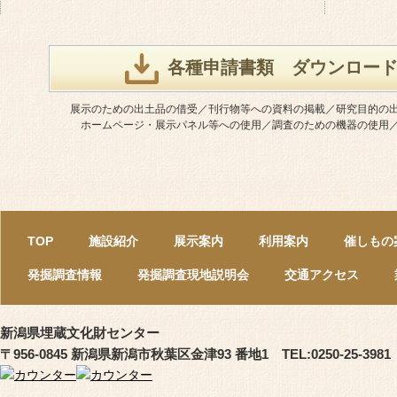
各種申請書類 ダウンロー
展示のための出土品の借受／刊行物等への資料の掲載／研究目的の
ホームページ・展示パネル等への使用／調査のための機器の使用
TOP
施設紹介
展示案内
利用案内
催しもの
発掘調査情報
発掘調査現地説明会
交通アクセス
新潟県埋蔵文化財センター
〒956-0845 新潟県新潟市秋葉区金津93 番地1 TEL:0250-25-3981